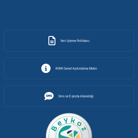
Veri İşleme Politikası
KVKK Genel Aydınlatma Metni
Sms ve E-posta Aboneliği