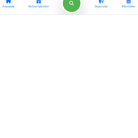
Anasayfa
Online İşlemler
Duyurular
Etkinlikler
Haberler
Müdürlükler
Etkinlikler
Meclis Kararları
Projeler
Başkan Yardımcıları
E-Belediye
Vergi Ödeme
Borç Sorgulama