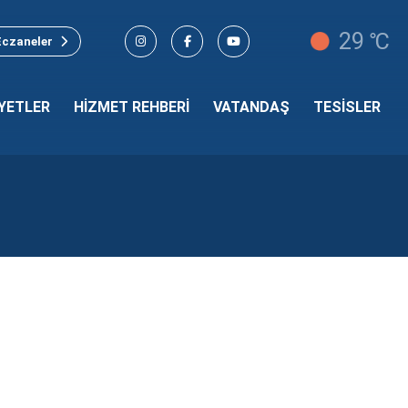
29 ℃
Eczaneler
YETLER
HİZMET REHBERİ
VATANDAŞ
TESİSLER