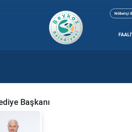
Nöbetçi 
FAALİ
ediye Başkanı