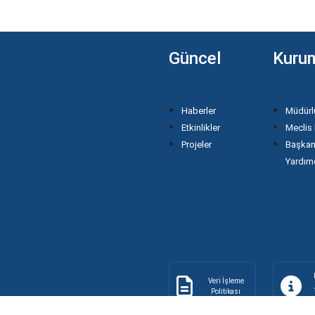
HUKUK İŞLERİ MÜDÜRLÜĞÜ
İKLİM DEĞİŞİKLİĞİ VE SIFIR ATIK
Güncel
Kuru
MÜDÜRLÜĞÜ
İMAR VE ŞEHİRCİLİK
Haberler
Müdürl
MÜDÜRLÜĞÜ
Etkinlikler
Meclis 
Projeler
Başka
İNSAN KAYNAKLARI VE EĞİTİM
Yardımc
MÜDÜRLÜĞÜ
İŞLETME VE İŞTİRAKLER
MÜDÜRLÜĞÜ
KENTSEL DÖNÜŞÜM
Veri İşleme
MÜDÜRLÜĞÜ
Politikası