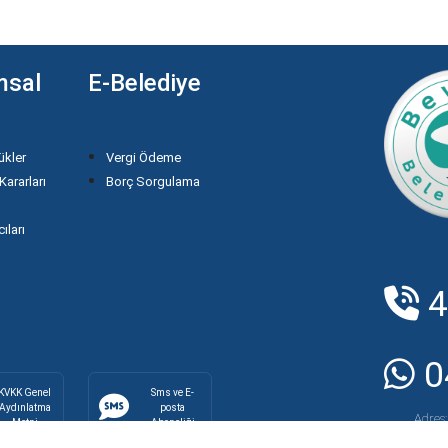
msal
E-Belediye
ükler
Vergi Ödeme
Kararları
Borç Sorgulama
n
ıları
4
0
KVKK Genel
Sms ve E-
Aydınlatma
posta
Adres
Metni
Aboneliği
Caddes