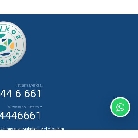
İletişim Merkezi
44 6 661
Whatsapp Hattımız
4446661
:
Gümüşsuyu Mahallesi, Kelle İbrahim
i No:43 Posta Kodu: 34820 Beykoz-