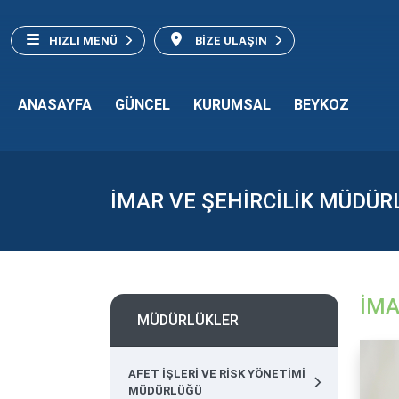
HIZLI MENÜ
BİZE ULAŞIN
ANASAYFA
GÜNCEL
KURUMSAL
BEYKOZ
İMAR VE ŞEHİRCİLİK MÜDÜR
İMA
MÜDÜRLÜKLER
AFET İŞLERİ VE RİSK YÖNETİMİ
MÜDÜRLÜĞÜ