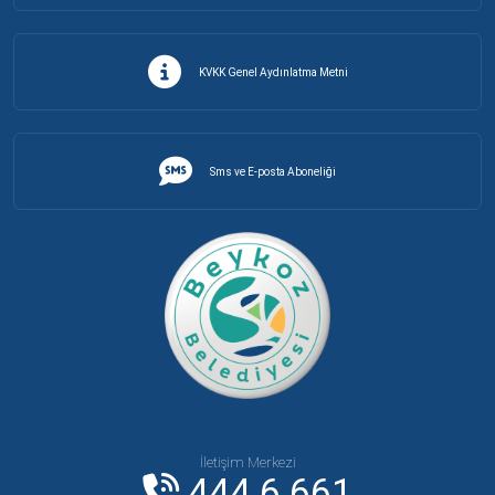
KVKK Genel Aydınlatma Metni
Sms ve E-posta Aboneliği
İletişim Merkezi
444 6 661